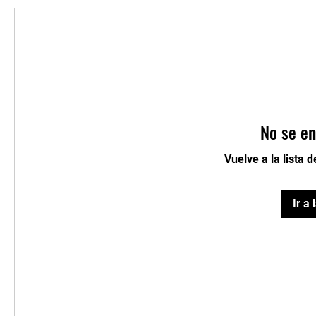
No se en
Vuelve a la lista 
Ir a 