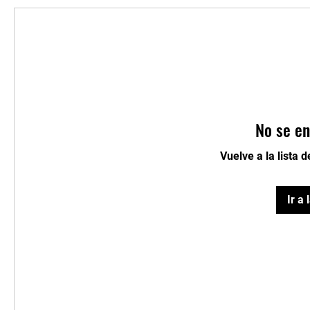
No se en
Vuelve a la lista 
Ir a 