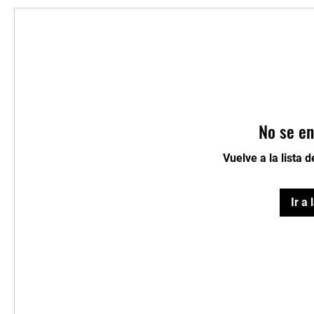
No se en
Vuelve a la lista 
Ir a 