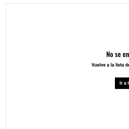
No se en
Vuelve a la lista 
Ir a 