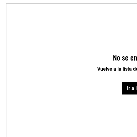
No se en
Vuelve a la lista 
Ir a 