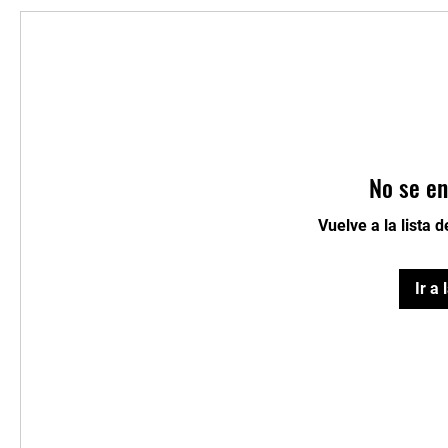
No se en
Vuelve a la lista 
Ir a 