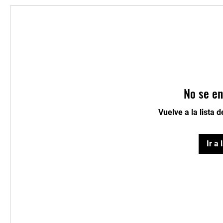
No se en
Vuelve a la lista 
Ir a 