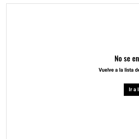
No se en
Vuelve a la lista 
Ir a 