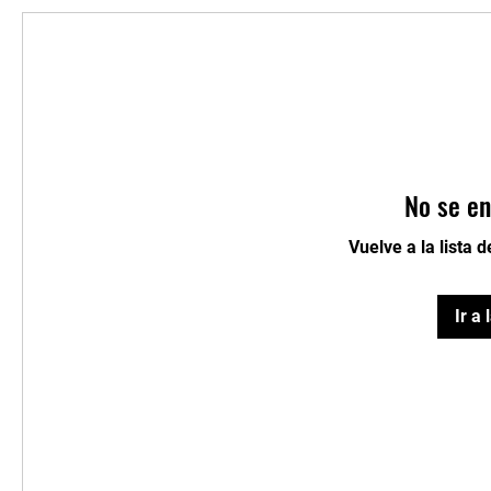
No se en
Vuelve a la lista 
Ir a 