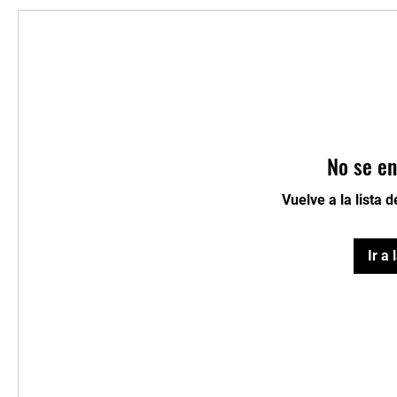
No se en
Vuelve a la lista 
Ir a 