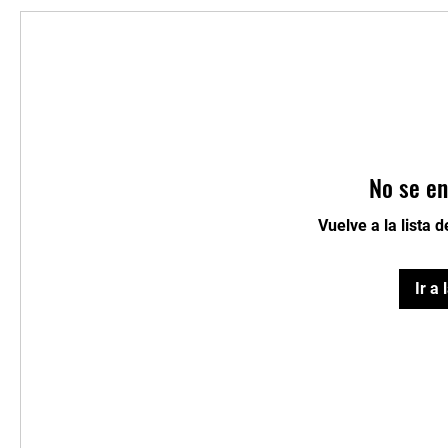
No se en
Vuelve a la lista 
Ir a 