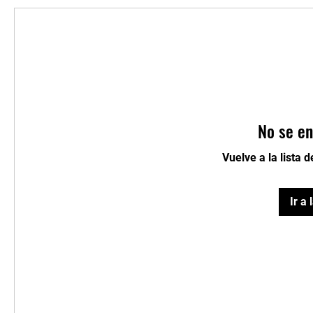
No se en
Vuelve a la lista 
Ir a 