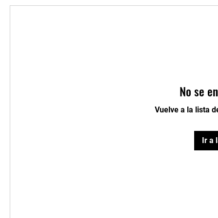
No se en
Vuelve a la lista 
Ir a 