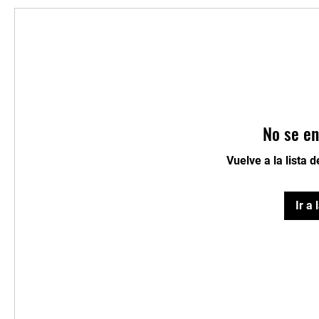
No se en
Vuelve a la lista 
Ir a 