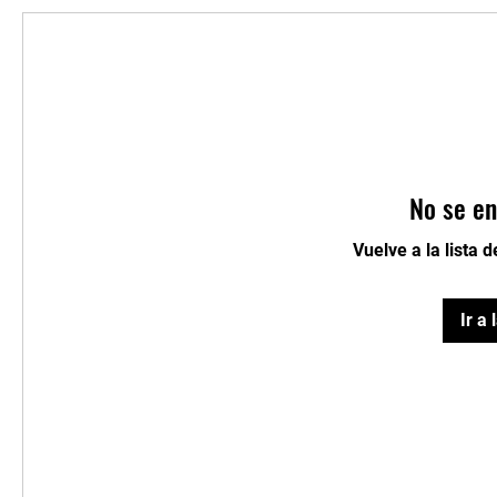
No se en
Vuelve a la lista 
Ir a 