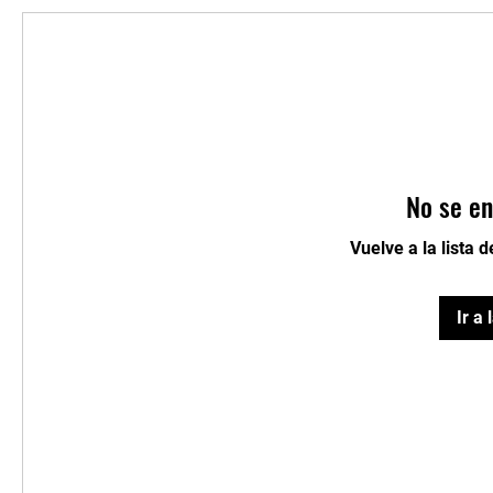
No se en
Vuelve a la lista 
Ir a 