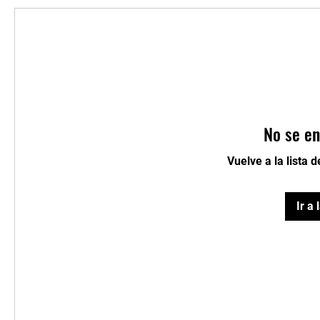
No se en
Vuelve a la lista 
Ir a 