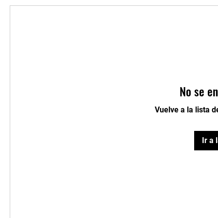
No se en
Vuelve a la lista 
Ir a 