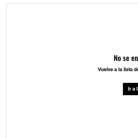
No se en
Vuelve a la lista 
Ir a 