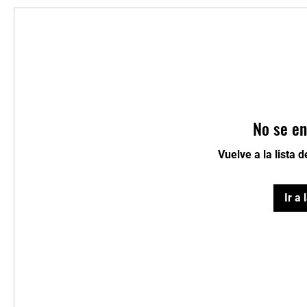
No se en
Vuelve a la lista 
Ir a 