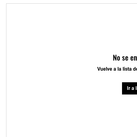
No se en
Vuelve a la lista 
Ir a 