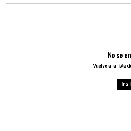
No se en
Vuelve a la lista 
Ir a 