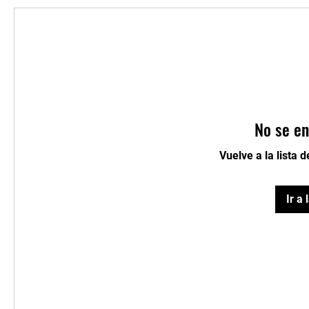
No se en
Vuelve a la lista 
Ir a 