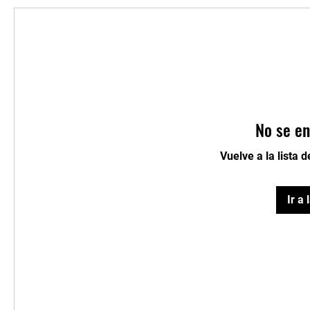
No se en
Vuelve a la lista 
Ir a 