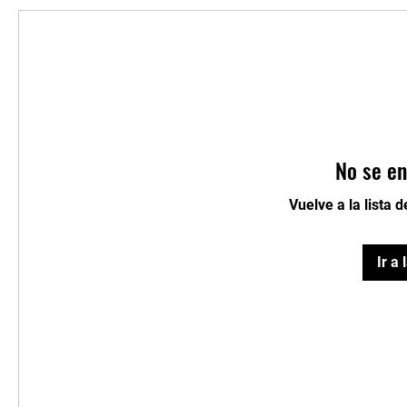
No se en
Vuelve a la lista 
Ir a 