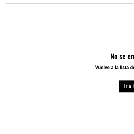
No se en
Vuelve a la lista 
Ir a 