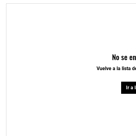
No se en
Vuelve a la lista 
Ir a 