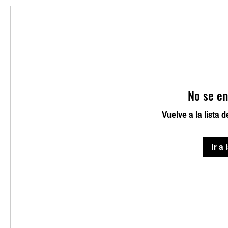
No se en
Vuelve a la lista 
Ir a 