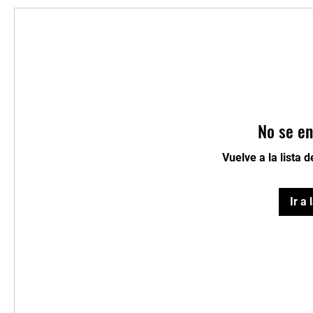
No se en
Vuelve a la lista 
Ir a 