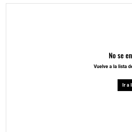
No se en
Vuelve a la lista 
Ir a 