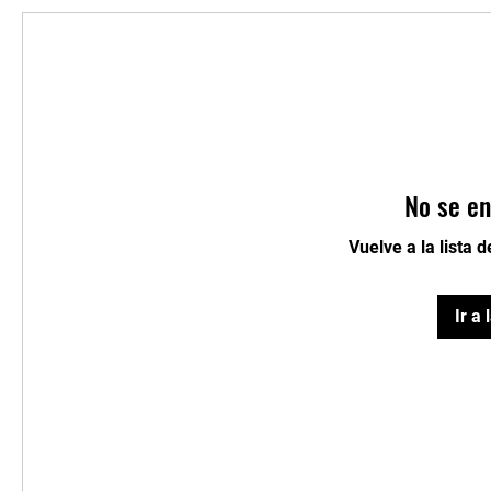
No se en
Vuelve a la lista 
Ir a 