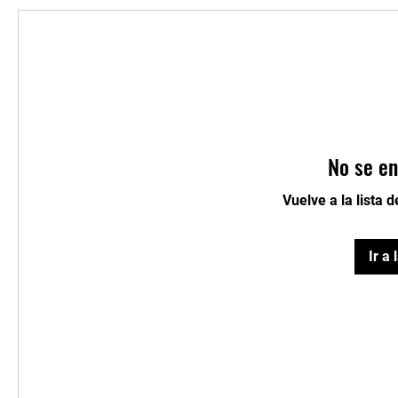
No se en
Vuelve a la lista 
Ir a 