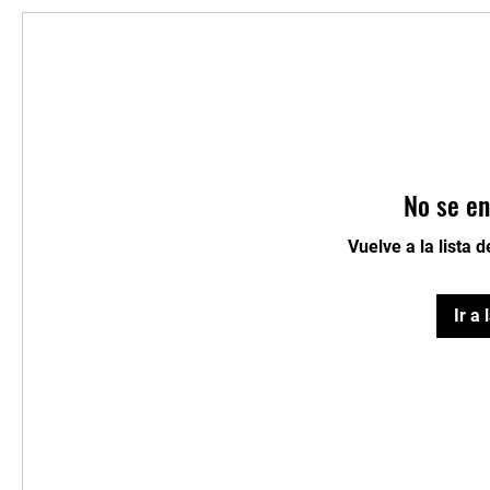
No se en
Vuelve a la lista 
Ir a 