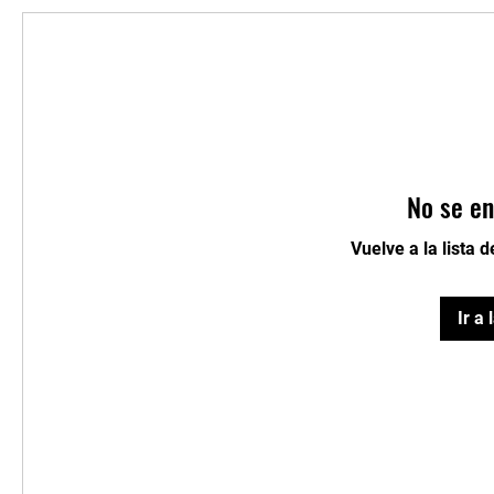
No se en
Vuelve a la lista 
Ir a 