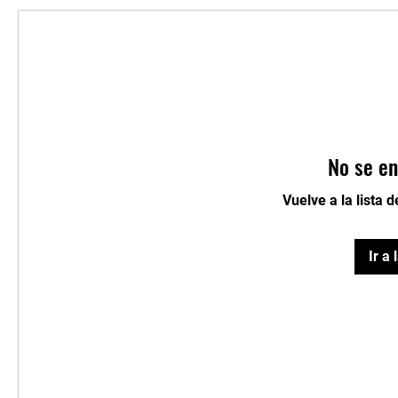
No se en
Vuelve a la lista 
Ir a 