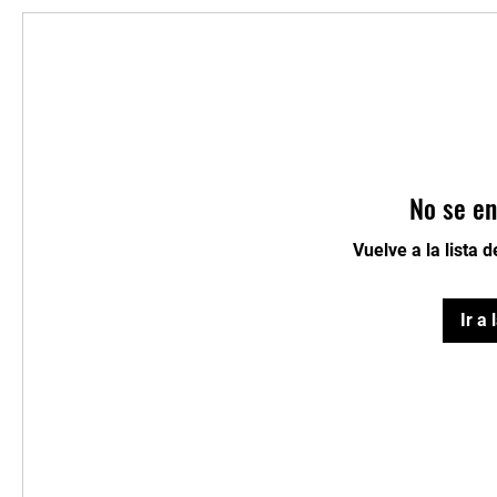
No se en
Vuelve a la lista 
Ir a 