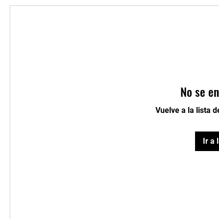
No se en
Vuelve a la lista 
Ir a 