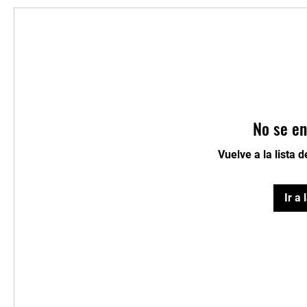
No se en
Vuelve a la lista 
Ir a 