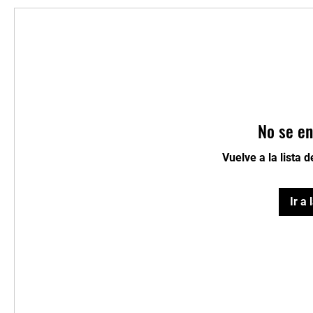
No se en
Vuelve a la lista 
Ir a 