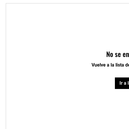
No se en
Vuelve a la lista 
Ir a 