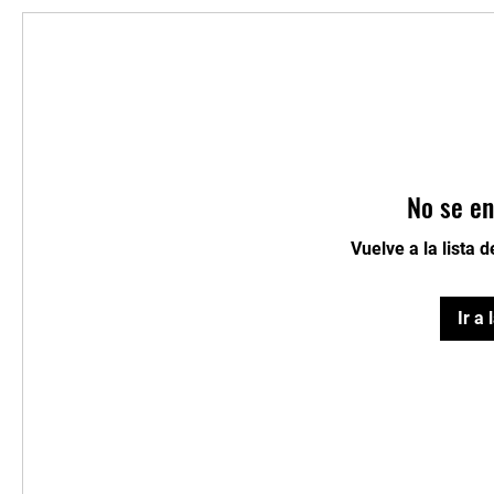
No se en
Vuelve a la lista 
Ir a 