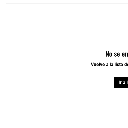
No se en
Vuelve a la lista 
Ir a 