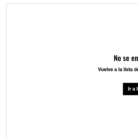
No se en
Vuelve a la lista 
Ir a 