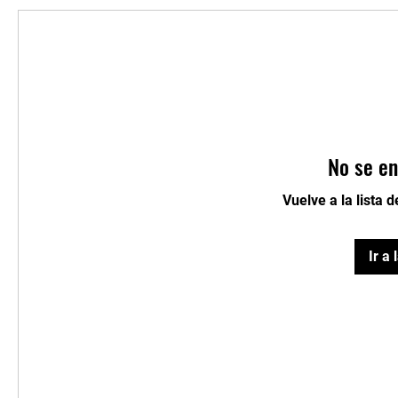
No se en
Vuelve a la lista 
Ir a 