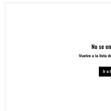
No se en
Vuelve a la lista 
Ir a 