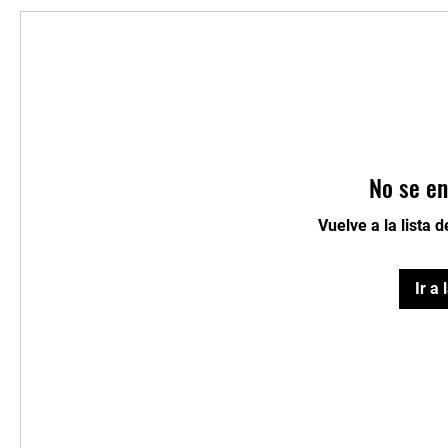
No se en
Vuelve a la lista 
Ir a 