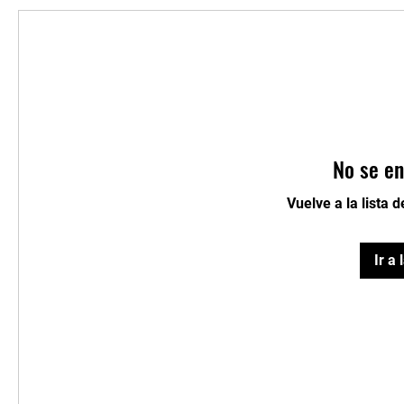
No se en
Vuelve a la lista 
Ir a 