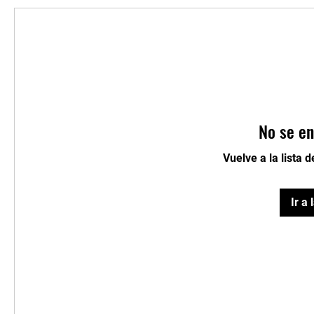
No se en
Vuelve a la lista 
Ir a 