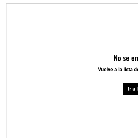
No se en
Vuelve a la lista 
Ir a 