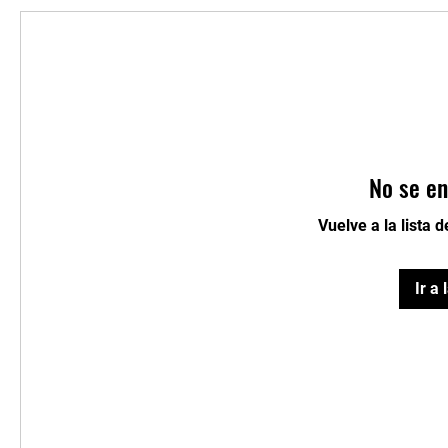
No se en
Vuelve a la lista 
Ir a 